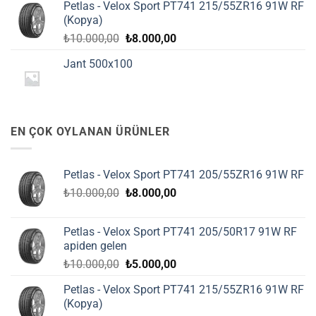
Petlas - Velox Sport PT741 215/55ZR16 91W RF
₺10.000,00.
fiyat:
(Kopya)
₺5.000,00.
Orijinal
Şu
₺
10.000,00
₺
8.000,00
fiyat:
andaki
Jant 500x100
₺10.000,00.
fiyat:
₺8.000,00.
EN ÇOK OYLANAN ÜRÜNLER
Petlas - Velox Sport PT741 205/55ZR16 91W RF
Orijinal
Şu
₺
10.000,00
₺
8.000,00
fiyat:
andaki
₺10.000,00.
fiyat:
Petlas - Velox Sport PT741 205/50R17 91W RF
₺8.000,00.
apiden gelen
Orijinal
Şu
₺
10.000,00
₺
5.000,00
fiyat:
andaki
Petlas - Velox Sport PT741 215/55ZR16 91W RF
₺10.000,00.
fiyat:
(Kopya)
₺5.000,00.