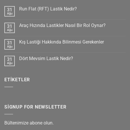
Run Flat (RFT) Lastik Nedir?
31
Ağu
Yorum
yok
Run
Araç Hızında Lastikler Nasıl Bir Rol Oynar?
31
Flat
(RFT)
Ağu
Yorum
Lastik
yok
Nedir?
Araç
Kış Lastiği Hakkında Bilinmesi Gerekenler
31
Hızında
Lastikler
Ağu
Yorum
Nasıl
yok
Bir
Kış
Rol
Dört Mevsim Lastik Nedir?
31
Lastiği
Oynar?
Hakkında
Ağu
Yorum
Bilinmesi
yok
Gerekenler
Dört
Mevsim
ETIKETLER
Lastik
Nedir?
SIGNUP FOR NEWSLETTER
Bültenimize abone olun.