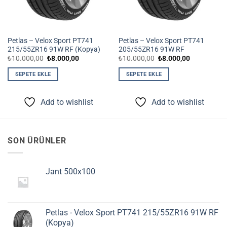
Petlas – Velox Sport PT741
Petlas – Velox Sport PT741
215/55ZR16 91W RF (Kopya)
205/55ZR16 91W RF
Orijinal
Şu
Orijinal
Şu
₺
10.000,00
₺
8.000,00
₺
10.000,00
₺
8.000,00
fiyat:
andaki
fiyat:
andaki
₺10.000,00.
fiyat:
₺10.000,00.
fiyat:
SEPETE EKLE
SEPETE EKLE
₺8.000,00.
₺8.000,00.
Add to wishlist
Add to wishlist
SON ÜRÜNLER
Jant 500x100
Petlas - Velox Sport PT741 215/55ZR16 91W RF
(Kopya)