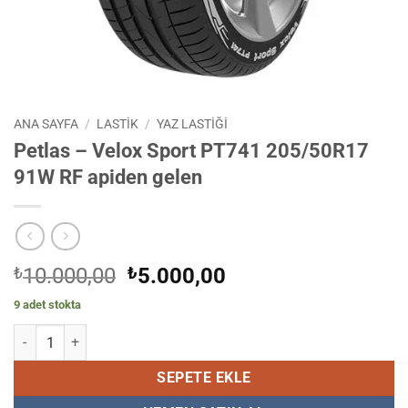
ANA SAYFA
/
LASTIK
/
YAZ LASTIĞI
Petlas – Velox Sport PT741 205/50R17
91W RF apiden gelen
Orijinal
Şu
₺
10.000,00
₺
5.000,00
fiyat:
andaki
9 adet stokta
₺10.000,00.
fiyat:
Petlas - Velox Sport PT741 205/50R17 91W RF apiden gelen adet
₺5.000,00.
SEPETE EKLE