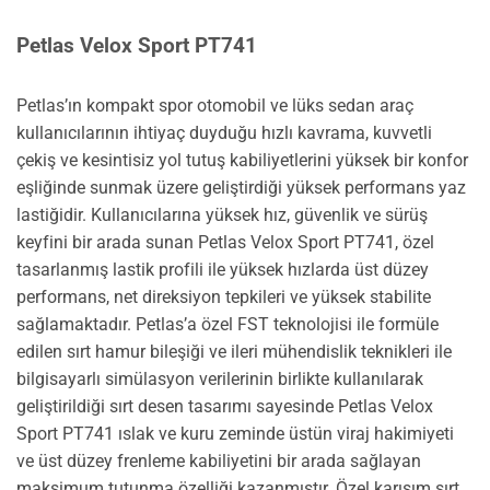
Petlas Velox Sport PT741
Petlas’ın kompakt spor otomobil ve lüks sedan araç
kullanıcılarının ihtiyaç duyduğu hızlı kavrama, kuvvetli
çekiş ve kesintisiz yol tutuş kabiliyetlerini yüksek bir konfor
eşliğinde sunmak üzere geliştirdiği yüksek performans yaz
lastiğidir. Kullanıcılarına yüksek hız, güvenlik ve sürüş
keyfini bir arada sunan Petlas Velox Sport PT741, özel
tasarlanmış lastik profili ile yüksek hızlarda üst düzey
performans, net direksiyon tepkileri ve yüksek stabilite
sağlamaktadır. Petlas’a özel FST teknolojisi ile formüle
edilen sırt hamur bileşiği ve ileri mühendislik teknikleri ile
bilgisayarlı simülasyon verilerinin birlikte kullanılarak
geliştirildiği sırt desen tasarımı sayesinde Petlas Velox
Sport PT741 ıslak ve kuru zeminde üstün viraj hakimiyeti
ve üst düzey frenleme kabiliyetini bir arada sağlayan
maksimum tutunma özelliği kazanmıştır. Özel karışım sırt