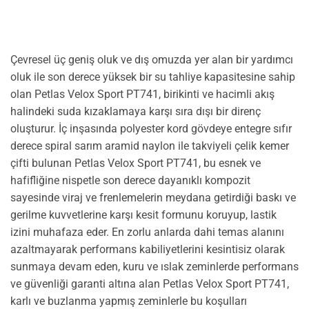
Çevresel üç geniş oluk ve dış omuzda yer alan bir yardımcı
oluk ile son derece yüksek bir su tahliye kapasitesine sahip
olan Petlas Velox Sport PT741, birikinti ve hacimli akış
halindeki suda kızaklamaya karşı sıra dışı bir direnç
oluşturur. İç inşasında polyester kord gövdeye entegre sıfır
derece spiral sarım aramid naylon ile takviyeli çelik kemer
çifti bulunan Petlas Velox Sport PT741, bu esnek ve
hafifliğine nispetle son derece dayanıklı kompozit
sayesinde viraj ve frenlemelerin meydana getirdiği baskı ve
gerilme kuvvetlerine karşı kesit formunu koruyup, lastik
izini muhafaza eder. En zorlu anlarda dahi temas alanını
azaltmayarak performans kabiliyetlerini kesintisiz olarak
sunmaya devam eden, kuru ve ıslak zeminlerde performans
ve güvenliği garanti altına alan Petlas Velox Sport PT741,
karlı ve buzlanma yapmış zeminlerle bu koşulları