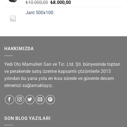
Orijinal
Şu
₺
10.000,00
₺
8.000,00
fiyat:
andaki
Jant 500x100
₺10.000,00.
fiyat:
₺8.000,00.
HAKKIMIZDA
Yedi Oto Mamulleri San ve Tic. Ltd. Şti. bünyesinde toptan
ve perakende satış üzerine kapsamlı çözümlerle 2013
yılından bu yana yola en kısa sürede ve güvenle devam
etmenizi sağlamaktayız.
SON BLOG YAZILARI