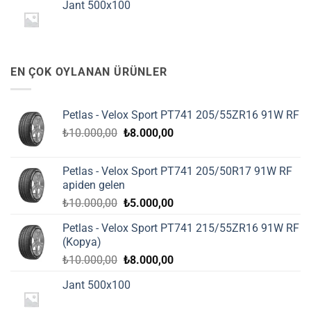
Jant 500x100
₺10.000,00.
fiyat:
₺8.000,00.
EN ÇOK OYLANAN ÜRÜNLER
Petlas - Velox Sport PT741 205/55ZR16 91W RF
Orijinal
Şu
₺
10.000,00
₺
8.000,00
fiyat:
andaki
₺10.000,00.
fiyat:
Petlas - Velox Sport PT741 205/50R17 91W RF
₺8.000,00.
apiden gelen
Orijinal
Şu
₺
10.000,00
₺
5.000,00
fiyat:
andaki
Petlas - Velox Sport PT741 215/55ZR16 91W RF
₺10.000,00.
fiyat:
(Kopya)
₺5.000,00.
Orijinal
Şu
₺
10.000,00
₺
8.000,00
fiyat:
andaki
Jant 500x100
₺10.000,00.
fiyat:
₺8.000,00.