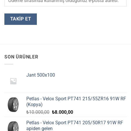
TAKIP ET
SON ÜRÜNLER
Jant 500x100
Petlas - Velox Sport PT741 215/55ZR16 91W RF
(Kopya)
Orijinal
Şu
₺
10.000,00
₺
8.000,00
fiyat:
andaki
Petlas - Velox Sport PT741 205/50R17 91W RF
₺10.000,00.
fiyat:
apiden gelen
₺8.000,00.