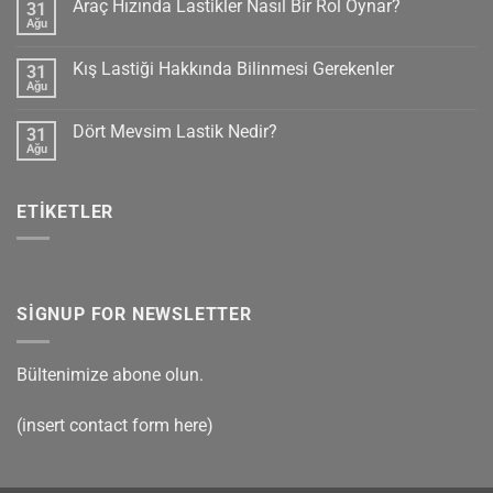
Araç Hızında Lastikler Nasıl Bir Rol Oynar?
31
Flat
(RFT)
Ağu
Yorum
Lastik
yok
Nedir?
Araç
Kış Lastiği Hakkında Bilinmesi Gerekenler
31
Hızında
Lastikler
Ağu
Yorum
Nasıl
yok
Bir
Kış
Rol
Dört Mevsim Lastik Nedir?
31
Lastiği
Oynar?
Hakkında
Ağu
Yorum
Bilinmesi
yok
Gerekenler
Dört
Mevsim
ETIKETLER
Lastik
Nedir?
SIGNUP FOR NEWSLETTER
Bültenimize abone olun.
(insert contact form here)